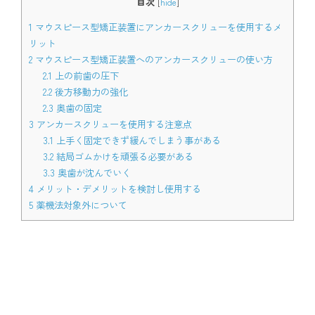
目次
[
hide
]
1
マウスピース型矯正装置にアンカースクリューを使用するメ
リット
2
マウスピース型矯正装置へのアンカースクリューの使い方
2.1
上の前歯の圧下
2.2
後方移動力の強化
2.3
奥歯の固定
3
アンカースクリューを使用する注意点
3.1
上手く固定できず緩んでしまう事がある
3.2
結局ゴムかけを頑張る必要がある
3.3
奥歯が沈んでいく
4
メリット・デメリットを検討し使用する
5
薬機法対象外について