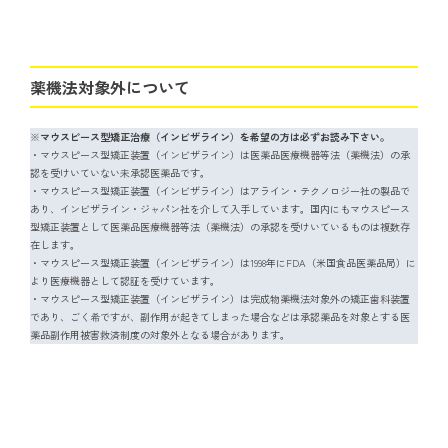
薬機法対象外について
※
マウスピース型矯正治療（インビザライン）を希望の方は必ずお読み下さい。
・マウスピース型矯正装置（インビザライン）は医薬品医療機器等法（薬機法）の承
認を受けいていない未承認医薬品です。
・マウスピース型矯正装置（インビザライン）はアライン・テクノロジー社の製品で
あり、インビザライン・ジャパン社を介して入手しています。国内にもマウスピース
型矯正装置として医薬品医療機器等法（薬機法）の承認を受けいているものは複数存
在します。
・マウスピース型矯正装置（インビザライン）は1998年にFDA（米国食品医薬品局）に
より医療機器として認証を受けています。
・マウスピース型矯正装置（インビザライン）は完成物薬機法対象外の矯正歯科装置
であり、ごく希ですが、副作用が起きてしまった場合などは承認薬品を対象とする医
薬品副作用被害救済制度の対象外となる場合があります。