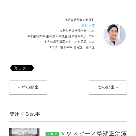
【記事執筆者の略歴】
牧野 正志
徳島大学歯学部卒業 (2006)
東京歯科大学 歯科矯正学講座 研修課程修了 (2010)
まきの歯列矯正クリニック開設 (2012)
日本矯正歯科学会 認定医・臨床医
« 前の記事
次の記事 »
関連する記事
マウスピース型矯正治療
ブログ