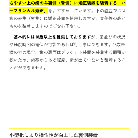
ちやすい上の歯のみ裏側（舌側）に矯正装置を装着する「ハ
ーフリンガル矯正」
をおすすめしています。下の歯並びには
歯の表側（唇側）に矯正装置を使用しますが、審美性の高い
ものを装着しますのでご安心下さい。
基本的には18歳以上を推奨しております
が、歯並びの状況
や通院時間の確保が可能であれば行う事はできます。15歳未
満の方の場合、歯の裏面はブラケット装置を装着する面積が
狭いため、歯茎からある程度、歯が出ていないと装着するこ
とがができません。
小型化により操作性が向上した裏側装置