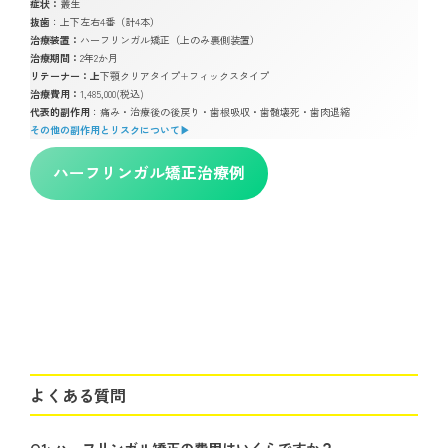
症状：
叢生
抜歯
：上下左右4番（計4本）
治療装置：
ハーフリンガル矯正（上のみ裏側装置）
治療期間：
2年2か月
リテーナー：上
下顎クリアタイプ+フィックスタイプ
治療費用：
1,485,000(税込)
代表的副作用
：痛み・治療後の後戻り・歯根吸収・歯髄壊死・歯肉退縮
その他の副作用とリスクについて▶︎
ハーフリンガル矯正治療例
よくある質問
Q1: ハーフリンガル矯正の費用はいくらですか？