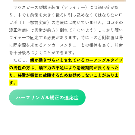
マウスピース型矯正装置（アライナー）には適応症があ
り、中でも前歯を大きく後ろに引っ込めなくてはならない口
ゴボ（上下顎前突症）の治療には向いていません。口ゴボの
矯正治療には奥歯が前方に倒れてこないようにしっかり硬い
ワイヤーで固定する必要があります。特に上の舌側装置は骨
に固定源を求めるアンカースクリューとの相性も良く、前歯
を十分後ろに引くことができます。
ただし、
歯が動きづらいとされているローアングルタイプ
の男性の方は、矯正力の不足により治療期間が長くなった
り、装置が頻繁に故障するためお勧めしないことがありま
す。
ハーフリンガル矯正の適応症