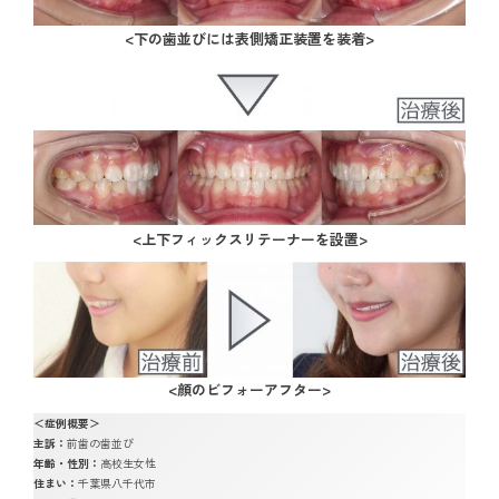
<下の歯並びには表側矯正装置を装着>
<上下フィックスリテーナーを設置>
<顔のビフォーアフター>
＜症例概要＞
主訴：
前歯の歯並び
年齢・性別：
高校生女性
住まい：
千葉県八千代市