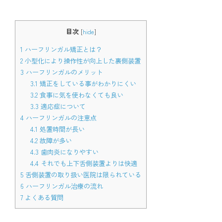
目次
[
hide
]
1
ハーフリンガル矯正とは？
2
小型化により操作性が向上した裏側装置
3
ハーフリンガルのメリット
3.1
矯正をしている事がわかりにくい
3.2
食事に気を使わなくても良い
3.3
適応症について
4
ハーフリンガルの注意点
4.1
処置時間が長い
4.2
故障が多い
4.3
歯肉炎になりやすい
4.4
それでも上下舌側装置よりは快適
5
舌側装置の取り扱い医院は限られている
6
ハーフリンガル治療の流れ
7
よくある質問