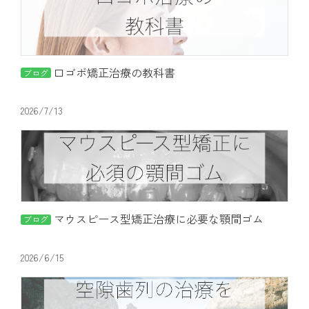
アクセス
通院中の方はこちら
口ゴボ矯正治療の教科書
ブログ
2026/7/13
初診相談予約
マウスピース型矯正治療に必要な顎間ゴム
ブログ
2026/6/15
矯正歯科治療について役立つ情報を配信中