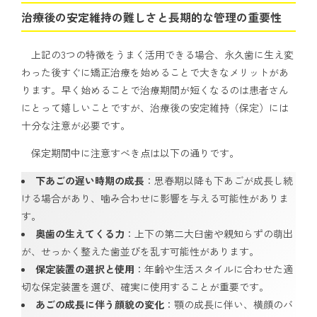
治療後の安定維持の難しさと長期的な管理の重要性
上記の3つの特徴をうまく活用できる場合、永久歯に生え変
わった後すぐに矯正治療を始めることで大きなメリットがあ
ります。早く始めることで治療期間が短くなるのは患者さん
にとって嬉しいことですが、治療後の安定維持（保定）には
十分な注意が必要です。
保定期間中に注意すべき点は以下の通りです。
下あごの遅い時期の成長
：思春期以降も下あごが成長し続
ける場合があり、噛み合わせに影響を与える可能性がありま
す。
奥歯の生えてくる力
：上下の第二大臼歯や親知らずの萌出
が、せっかく整えた歯並びを乱す可能性があります。
保定装置の選択と使用
：年齢や生活スタイルに合わせた適
切な保定装置を選び、確実に使用することが重要です。
あごの成長に伴う顔貌の変化
：顎の成長に伴い、横顔のバ