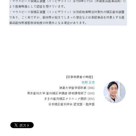
・マウスピース型矯正装置（インビザライン）は1998年にFDA（米国食品医薬品局）に
より医療機器として認証を受けています。
・マウスピース型矯正装置（インビザライン）は完成物薬機法対象外の矯正歯科装置
であり、ごく希ですが、副作用が起きてしまった場合などは承認薬品を対象とする医
薬品副作用被害救済制度の対象外となる場合があります。
【記事執筆者の略歴】
牧野 正志
徳島大学歯学部卒業 (2006)
東京歯科大学 歯科矯正学講座 研修課程修了 (2010)
まきの歯列矯正クリニック開設 (2012)
日本矯正歯科学会 認定医・臨床医