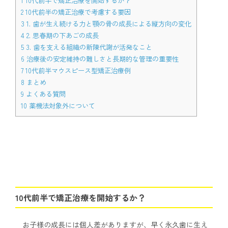
1
10代前半で矯正治療を開始するか？
2
10代前半の矯正治療で考慮する要因
3
1. 歯が生え続ける力と顎の骨の成長による縦方向の変化
4
2. 思春期の下あごの成長
5
3. 歯を支える組織の新陳代謝が活発なこと
6
治療後の安定維持の難しさと長期的な管理の重要性
7
10代前半マウスピース型矯正治療例
8
まとめ
9
よくある質問
10
薬機法対象外について
10代前半で矯正治療を開始するか？
お子様の成長には個人差がありますが、早く永久歯に生え