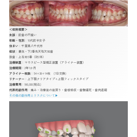
＜症例概要＞
主訴
：
前歯の不揃い
年齢・性別
：10代前半女子
住まい
：千葉県八千代市
症状
：叢生・下2番先天性欠如歯
抜歯：上左右5番（計2本）
治療装置
：
マウスピース型矯正装置（アライナー装置）
治療期間
：2年1か月
アライナー枚数
：54+38+14枚 (7日交換)
リテーナー
：上下顎クリアタイプ+上顎フィックスタイプ
治療費用
：990,000(税込)
代表的副作用
：痛み・治療後の後戻り・歯根吸収・歯髄壊死・歯肉退縮
その他の副作用とリスクについて▶︎