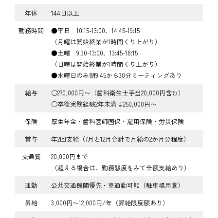
年休
144日以上
勤務時間
●平日 10:15-13:00、14:45-19:15
（月曜は開始終業が1時間くり上がり）
●土曜 9:30-13:00、13:45-18:15
（日曜は開始終業が1時間くり上がり）
●水曜日のみ朝9:45から30分ミーティングあり
給与
○270,000円〜（歯科衛生士手当20,000円含む）
○卒後実務経験2年未満は250,000円〜
保険
厚生年金・歯科医師国保・雇用保険・労災保険
賞与
年2回支給（7月と12月合計で月給の2か月分程度）
交通費
20,000円まで
（超える場合は、勤務態度をみて全額支給あり）
通勤
公共交通機関優先・車通勤可能（駐車場用意）
昇給
3,000円〜12,000円/年（昇給限度額あり）