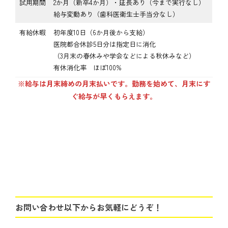
試用期間
2か月（新卒4か月）・延長あり（今まで実行なし）
給与変動あり（歯科医衛生士手当分なし）
有給休暇
初年度10日（6か月後から支給）
医院都合休診5日分は指定日に消化
（3月末の春休みや学会などによる秋休みなど）
有休消化率 ほぼ100%
※給与は月末締めの月末払いです。勤務を始めて、月末にす
ぐ給与が早くもらえます。
お問い合わせ以下からお気軽にどうぞ！