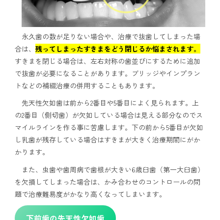
永久歯の数が足りない場合や、治療で抜歯してしまった場
合は、
残ってしまったすきまをどう閉じるか悩まされます。
すきまを閉じる場合は、左右対称の歯並びにするために追加
で抜歯が必要になることがあります。ブリッジやインプラン
トなどの補綴治療の併用することもあります。
先天性欠如歯は前から2番目や5番目によく見られます。上
の2番目（側切歯）が欠如している場合は見える部分なのでス
マイルラインを作る事に苦慮します。下の前から5番目が欠如
し乳歯が残存している場合はすきまが大きく治療期間にがか
かります。
また、虫歯や歯周病で歯根が大きい6歳臼歯（第一大臼歯）
を欠損してしまった場合は、かみ合わせのコントロールの問
題で治療難易度がかなり高くなってしまいます。
下前歯の先天性欠如歯