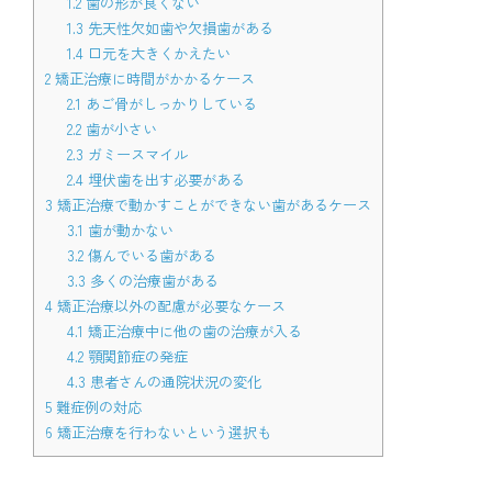
1.2
歯の形が良くない
1.3
先天性欠如歯や欠損歯がある
1.4
口元を大きくかえたい
2
矯正治療に時間がかかるケース
2.1
あご骨がしっかりしている
2.2
歯が小さい
2.3
ガミースマイル
2.4
埋伏歯を出す必要がある
3
矯正治療で動かすことができない歯があるケース
3.1
歯が動かない
3.2
傷んでいる歯がある
3.3
多くの治療歯がある
4
矯正治療以外の配慮が必要なケース
4.1
矯正治療中に他の歯の治療が入る
4.2
顎関節症の発症
4.3
患者さんの通院状況の変化
5
難症例の対応
6
矯正治療を行わないという選択も