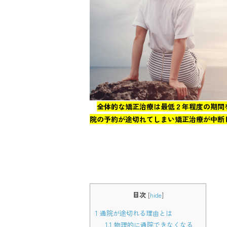
全体的な矯正治療は最低２年程度の期間
院の予約が途切れてしまい矯正治療が中断
目次
[
hide
]
1
通院が途切れる理由とは
1.1
物理的に通院できなくなる