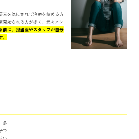
要素を気にされて治療を始める方
療開始される方が多く、元々メン
る前に、担当医やスタッフが自分
す。
。多
子で
払い