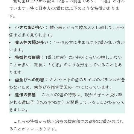
側切歯は正中から数えて2番目の前歯であり、「2番」と呼ん
でいます。特に日本人の2番には以下のような特徴がありま
す。
小さな歯が多い
： 矮小歯といって欧米人と比較して、2〜3
倍ほど多く見られます。
先天性欠損が多い
： 1〜2%の方に生まれつき2番が無い方が
います。
特徴的な形態
： 1番（前歯）の3分の2くらいの幅しかない
ことが多い、細長く「くぎ」のような形をしていることもあ
ります。
歯並びへの影響
： 左右や上下の歯のサイズのバランスが合
わないため、歯並びを崩す要因の一つになっています。
遺伝の影響
： これらの2番の特徴は、親から子へと受け継
がれる遺伝子（PAX9やMSX1）が関係していることがわかって
きました。
これらの特徴から矯正治療の抜歯部位の選択に2番が選ばれ
ることがマレにあります。