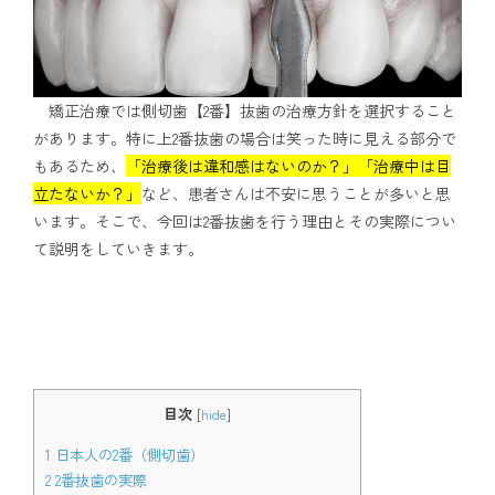
アクセス
通院中の方はこちら
矯正治療では側切歯【2番】抜歯の治療方針を選択すること
があります。特に上2番抜歯の場合は笑った時に見える部分で
もあるため、
「治療後は違和感はないのか？」「治療中は目
立たないか？」
など、患者さんは不安に思うことが多いと思
初診相談予約
います。そこで、今回は2番抜歯を行う理由とその実際につい
て説明をしていきます。
目次
[
hide
]
矯正歯科治療について役立つ情報を配信中
1
日本人の2番（側切歯）
2
2番抜歯の実際