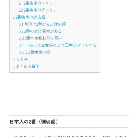
2.1
2番抜歯のメリット
2.2
2番抜歯のデメリット
3
2番抜歯の適応症
3.1
片側の2番が先天性欠損
3.2
2番の形に異常がある
3.3
2番の歯根状態が悪い
3.4
下あごに左右差により正中がズレている
3.5
上2番抜歯の例
4
まとめ
5
よくある質問
日本人の2番（側切歯）