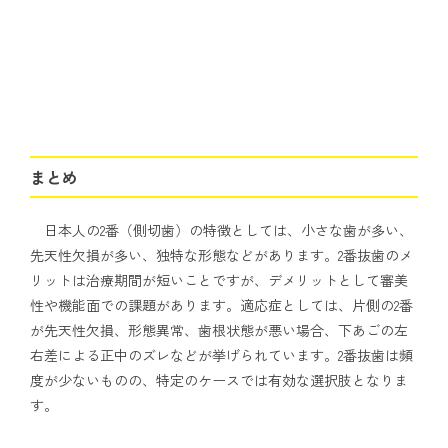
まとめ
日本人の2番（側切歯）の特徴としては、小さな歯が多い、
先天性欠損が多い、独特な形態などがあります。2番抜歯のメ
リットは治療期間が短いことですが、デメリットとして審美
性や機能面での課題があります。適応症としては、片側の2番
が先天性欠損、形態異常、歯根状態が悪い場合、下あごの左
右差による正中のズレなどが挙げられています。2番抜歯は頻
度が少ないものの、特定のケースでは有効な選択肢となりま
す。