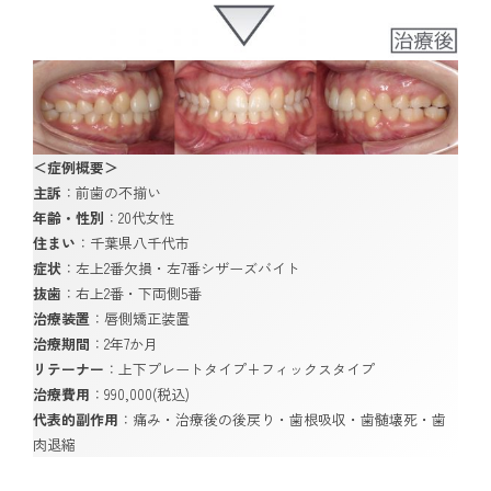
＜症例概要＞
主訴
：
前歯の不揃い
年齢・性別
：20代女性
住まい
：千葉県八千代市
症状
：左上2番欠損・左7番シザーズバイト
抜歯
：右上2番・下両側5番
治療装置
：
唇側矯正装置
治療期間
：2年7か月
リテーナー
：上下プレートタイプ+フィックスタイプ
治療費用
：990,000(税込)
代表的副作用
：痛み・治療後の後戻り・歯根吸収・歯髄壊死・歯
肉退縮