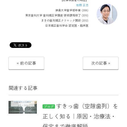
牧野 正志
徳島大学歯学部卒業 (2006)
東京歯科大学 歯科矯正学講座 研修課程修了 (2010)
まきの歯列矯正クリニック開設 (2012)
日本矯正歯科学会 認定医・臨床医
« 前の記事
次の記事 »
関連する記事
すきっ歯（空隙歯列）を
ブログ
正しく知る｜原因・治療法・
保定まで徹底解説