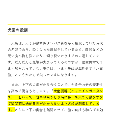
犬歯の役割
犬歯は、人間が動物性タンパク質を多く摂取していた時代
の名残であり、鋭く尖った形状をしているため、肉類などの
硬い食べ物を裂いたり、切り裂いたりするのに適していま
す。だんだんと先端が丸まってくるのですが、位置異常でう
まく噛み合っていない場合は、うまく先端が摩耗せず「八重
歯」というかたちで尖ったままになります。
また、上下の犬歯がかみ合うことで、かみ合わせの安定性
を高める働きもあります。「
犬歯誘導（キャナインガイダン
ス）」といって、食事や歯ぎしり時にあごを大きく動きすぎ
て顎関節に過剰負担がかからないよう犬歯が制御していま
す。
さらに上下の奥歯を離開させて、歯の負担も和らげる効