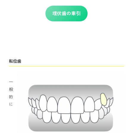
埋伏歯の牽引
転位歯
一
般
的
に