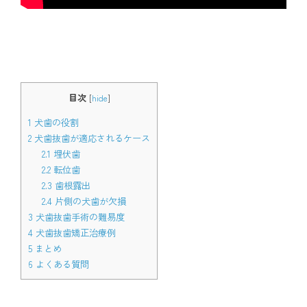
目次
[
hide
]
1
犬歯の役割
2
犬歯抜歯が適応されるケース
2.1
埋伏歯
2.2
転位歯
2.3
歯根露出
2.4
片側の犬歯が欠損
3
犬歯抜歯手術の難易度
4
犬歯抜歯矯正治療例
5
まとめ
6
よくある質問