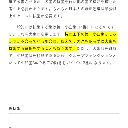
療で改善させるか、犬歯の抜歯を行い他の歯で機能を補うか
考える必要があります。もともと日本人の矯正治療は半分以
上のケースに抜歯が必要です。
一般的には抜歯する歯は第一小臼歯（4番）になるのです
が、これを犬歯に変更します。
特に上下の第一小臼歯がしっ
かりかみ合っている場合は、あえてリスクを取らずに犬歯を
抜歯する選択をすることもあります。
ただし、犬歯は円錐形
で、小臼歯は円柱形であるため、グループファンクションと
いって小臼歯2本であごの動きをガイドする形になります。
埋伏歯