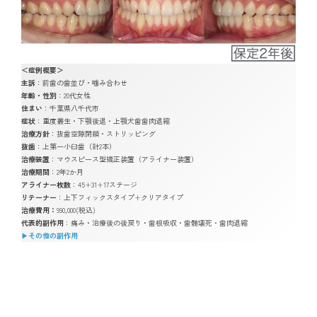
＜症例概要＞
主訴
：前歯の歯並び・噛み合わせ
年齢・性別
：20代女性
住まい
：千葉県八千代市
症状
：重度叢生・下顎後退・上顎犬歯歯肉退縮
治療方針
：抜歯空隙閉鎖・ストリッピング
抜歯
：上第一小臼歯（計2本）
治療装置
：マウスピース型矯正装置（アライナー装置）
治療期間
：2年2か月
アライナー枚数
：45+31+17ステージ
リテーナー
：上下フィックスタイプ+クリアタイプ
治療費用：
990,000(税込)
代表的副作用
：痛み・治療後の後戻り・歯根吸収・歯髄壊死・歯肉退縮
▶︎
その他の副作用