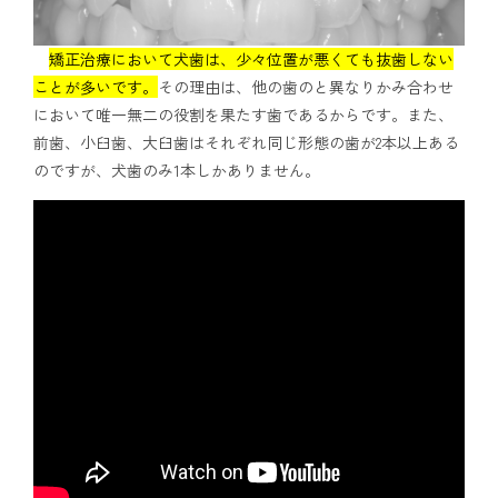
アクセス
矯正治療において犬歯は、少々位置が悪くても抜歯しない
ことが多いです。
その理由は、他の歯のと異なりかみ合わせ
通院中の方はこちら
において唯一無二の役割を果たす歯であるからです。また、
前歯、小臼歯、大臼歯はそれぞれ同じ形態の歯が2本以上ある
のですが、犬歯のみ1本しかありません。
初診相談予約
矯正歯科治療について役立つ情報を配信中