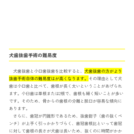
犬歯抜歯手術の難易度
犬歯抜歯と小臼歯抜歯を比較すると、
犬歯抜歯の方がより
抜歯手術自体の難易度はが高くなります。
その理由として犬
歯は小臼歯と比べて、歯根が長く太いということがあげられ
ます。小臼歯は単根または2根で、歯根も細く短いことが多い
です。そのため、骨からの歯根の分離と脱臼が容易な傾向に
あります。
さらに、歯冠が円錐形であるため、抜歯鉗子（歯の抜くペ
ンチ）が上手く引っかかりづらく、歯冠歯根比といって歯冠
に対して歯根の長さが犬歯は長いため、抜くのに時間がかか