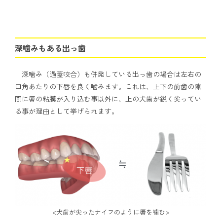
深噛みもある
出っ歯
深噛み（過蓋咬合）も併発している出っ歯の場合は左右の
口角あたりの下唇を良く噛みます。これは、上下の前歯の隙
間に唇の粘膜が入り込む事以外に、上の犬歯が鋭く尖ってい
る事が理由として挙げられます。
<犬歯が尖ったナイフのように唇を噛む>