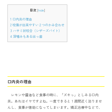
目次
[
hide
]
1
口内炎の理由
2
咬傷が出来やすい２つのかみ合わせ
3
ハサミ状咬合（シザーズバイト）
4
深噛みもある出っ歯
口内炎の理由
レモンや醤油など食事の時に、「ズキっ」としみる口内
炎。あれはイヤですよね。一度できると１週間近く治りませ
んし、食事が億劫になってしまいます。矯正治療中などで、