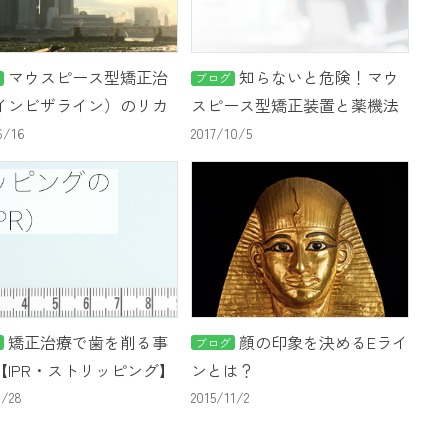
マウスピース型矯正治
知らないと危険！マウ
グ
ブログ
インビザライン）のリカ
スピース型矯正装置と薬機法
ーとワイヤー併用
6/16
2017/10/5
矯正治療で歯を削る事
顔の印象を決めるEライ
グ
ブログ
【IPR・ストリッピング】
ンとは？
1/28
2015/11/2