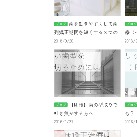
歯を動きやすくして歯
ブログ
ブロ
列矯正期間を短くする３つの
療（
方法
バリ
2018/9/20
2018/
【朗報】歯の型取りで
ブログ
ブロ
吐き気がする方へ
も？
2016/1/31
2016/