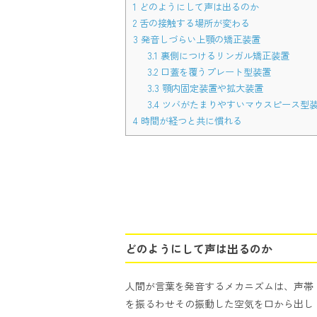
1
どのようにして声は出るのか
2
舌の接触する場所が変わる
3
発音しづらい上顎の矯正装置
3.1
裏側につけるリンガル矯正装置
3.2
口蓋を覆うプレート型装置
3.3
顎内固定装置や拡大装置
3.4
ツバがたまりやすいマウスピース型
4
時間が経つと共に慣れる
どのようにして声は出るのか
人間が言葉を発音するメカニズムは、声帯
を振るわせその振動した空気を口から出し