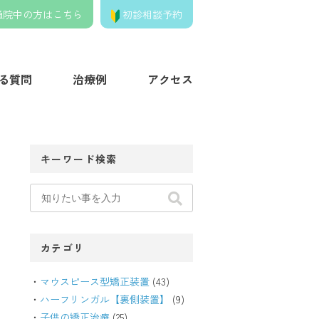
通院中の方はこちら
初診相談予約
きの歯列矯正クリニック】
る質問
治療例
アクセス
キーワード検索
カテゴリ
マウスピース型矯正装置
(43)
ハーフリンガル【裏側装置】
(9)
子供の矯正治療
(25)