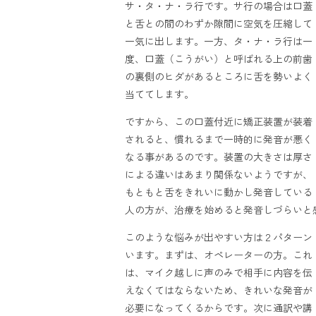
サ・タ・ナ・ラ行です。サ行の場合は口蓋
と舌との間のわずか隙間に空気を圧縮して
一気に出します。一方、タ・ナ・ラ行は一
度、口蓋（こうがい）と呼ばれる上の前歯
の裏側のヒダがあるところに舌を勢いよく
当ててします。
ですから、この口蓋付近に矯正装置が装着
されると、慣れるまで一時的に発音が悪く
なる事があるのです。装置の大きさは厚さ
による違いはあまり関係ないようですが、
もともと舌をきれいに動かし発音している
人の方が、治療を始めると発音しづらいと
このような悩みが出やすい方は２パターン
います。まずは、オペレーターの方。これ
は、マイク越しに声のみで相手に内容を伝
えなくてはならないため、きれいな発音が
必要になってくるからです。次に通訳や講