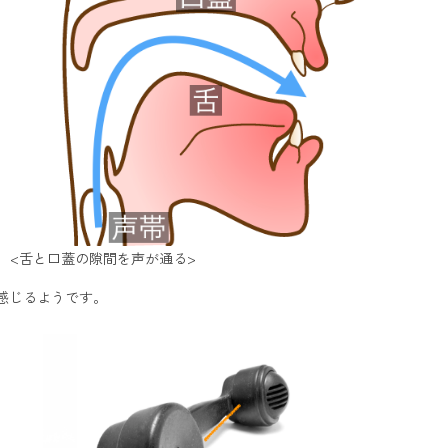
<舌と口蓋の隙間を声が通る>
感じるようです。