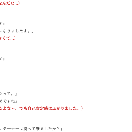
なんだな…
）
て』
になりましたよ。」
さくて…
）
？』
）
たって。』
めですね」
だよな～、でも自己肯定感は上がりました。
）
リテーナーは持って来ましたか？』