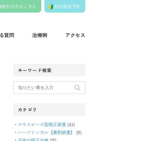
通院中の方はこちら
初診相談予約
きの歯列矯正クリニック】
る質問
治療例
アクセス
キーワード検索
カテゴリ
マウスピース型矯正装置
(43)
ハーフリンガル【裏側装置】
(9)
子供の矯正治療
(25)