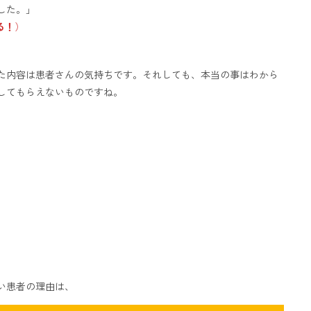
した。」
る！
）
た内容は患者さんの気持ちです。
それしても、本当の事はわから
してもらえないものですね。
い患者の理由は、