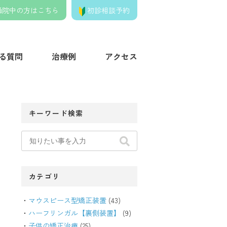
通院中の方はこちら
初診相談予約
きの歯列矯正クリニック】
る質問
治療例
アクセス
キーワード検索
カテゴリ
マウスピース型矯正装置
(43)
ハーフリンガル【裏側装置】
(9)
子供の矯正治療
(25)