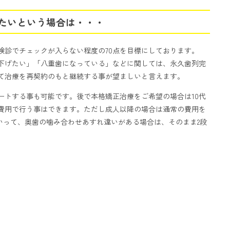
たいという場合は・・・
検診でチェックが入らない程度の70点を目標にしております。
下げたい」「八重歯になっている」などに関しては、
永久歯列完
て治療
を再契約のもと継続する事が望ましいと言えます。
ートする事も可能です。
後で本格矯正治療をご希望の場合は10代
の費用で行う事はできます。ただし成人以降の場合は通常の費用を
といって、奥歯の噛み合わせあすれ違いがある場合は、そのまま2段