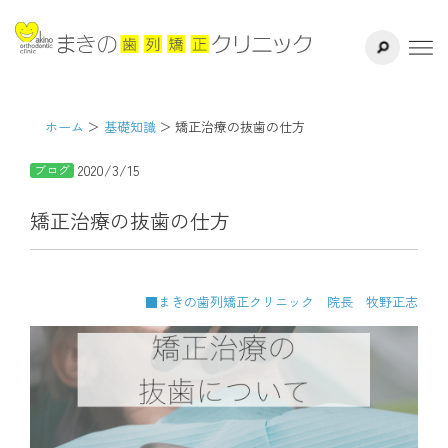
サイト内検索
千葉県八千代
ホーム
医院紹介
ホーム
基礎知識
矯正治療の抜歯の仕方
2020/3/15
ブログ
ドクター紹介
矯正治療の抜歯の仕方
矯正治療方法
治療の流れ
■まきの歯列矯正クリニック 院長 牧野正志
よくある質問
リスク・副作用