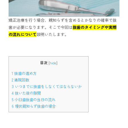
アクセス
矯正治療を行う場合、親知らずを含めるとかなりの確率で抜
歯が必要になります。そこで今回は
抜歯のタイミングや実際
通院中の方はこちら
の流れについて
説明いたします。
初診相談予約
目次
[
hide
]
1
抜歯の進め方
2
通院回数
3
いつまでに抜歯をしなくてはならないか
4
抜いた後の隙間
5
小臼歯抜歯の当日の流れ
6
埋伏親知らず抜歯の場合
矯正歯科治療について役立つ情報を配信中