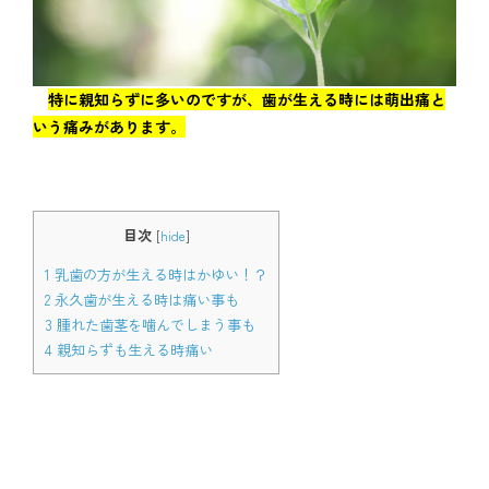
アクセス
特に親知らずに多いのですが、歯が生える時には萌出痛と
通院中の方はこちら
いう痛みがあります。
初診相談予約
目次
[
hide
]
1
乳歯の方が生える時はかゆい！？
2
永久歯が生える時は痛い事も
3
腫れた歯茎を噛んでしまう事も
4
親知らずも生える時痛い
矯正歯科治療について役立つ情報を配信中