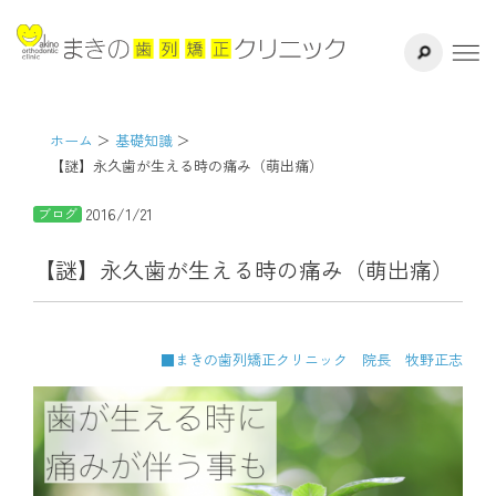
サイト内検索
千葉県八千代
ホーム
医院紹介
ホーム
基礎知識
【謎】永久歯が生える時の痛み（萌出痛）
ドクター紹介
2016/1/21
ブログ
矯正治療方法
【謎】永久歯が生える時の痛み（萌出痛）
治療の流れ
■まきの歯列矯正クリニック 院長 牧野正志
よくある質問
リスク・副作用