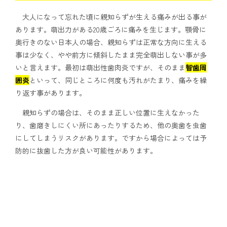
大人になって忘れた頃に親知らずが生える痛みが出る事が
あります。萌出力がある20歳ごろに痛みを生じます。顎骨に
奥行きのない日本人の場合、親知らずは正常な方向に生える
事は少なく、やや前方に傾斜したまま完全萌出しない事が多
いと言えます。最初は萌出性歯肉炎ですが、そのまま
智歯周
囲炎
といって、同じところに何度も汚れがたまり、痛みを繰
り返す事があります。
親知らずの場合は、そのまま正しい位置に生えなかった
り、歯磨きしにくい所にあったりするため、他の奥歯を虫歯
にしてしまうリスクがあります。ですから場合によっては予
防的に抜歯した方が良い可能性があります。