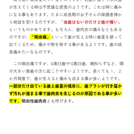
が生えてくる時は不思議な感覚のようです。これは時に痛み
になる事もあります。たまに成長期のお子さんの保護者様か
ら相談を受けるのですが、
「虫歯はないのだけど歯が痛い」
というものがあります。もちろん、歯肉炎の痛みなどもある
のですが、
「萌出痛」
といって歯が生える時に歯茎を破って
出てくるため、痛みや熱を発する事があるようです。歯の成
長痛みたいなものです。
この萌出痛ですが、6歳臼歯や12歳臼歯、親知らずなど、頭
の大きい奥歯の方に起こりやすいようです。長くても１、２
か月程度で、歯が生えると痛みも収まる事が多いようです。
一部分だけ出ている歯と歯茎の境目に、歯ブラシが行き届か
ず汚れが溜まる事で歯肉炎を生じるのが原因である事が多い
です
。
萌出性歯肉炎
とも呼びます。