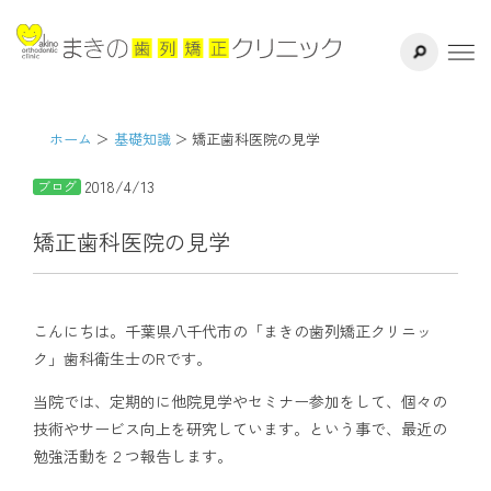
サイト内検索
千葉県八千代
ホーム
医院紹介
ホーム
基礎知識
矯正歯科医院の見学
2018/4/13
ブログ
ドクター紹介
矯正歯科医院の見学
矯正治療方法
治療の流れ
こんにちは。千葉県八千代市の「まきの歯列矯正クリニッ
ク」歯科衛生士のRです。
よくある質問
当院では、定期的に他院見学やセミナー参加をして、個々の
技術やサービス向上を研究しています。という事で、最近の
リスク・副作用
勉強活動を２つ報告します。