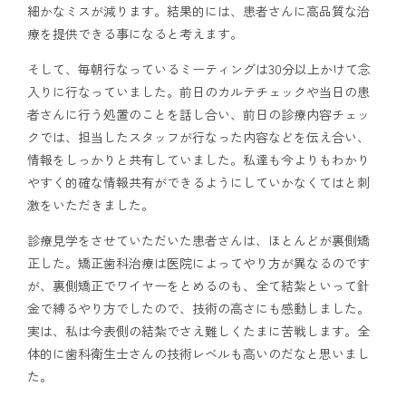
細かなミスが減ります。結果的には、患者さんに高品質な治
療を提供できる事になると考えます。
そして、毎朝行なっているミーティングは30分以上かけて念
入りに行なっていました。前日のカルテチェックや当日の患
者さんに行う処置のことを話し合い、前日の診療内容チェッ
クでは、担当したスタッフが行なった内容などを伝え合い、
情報をしっかりと共有していました。私達も今よりもわかり
やすく的確な情報共有ができるようにしていかなくてはと刺
激をいただきました。
診療見学をさせていただいた患者さんは、ほとんどが裏側矯
正した。矯正歯科治療は医院によってやり方が異なるのです
が、裏側矯正でワイヤーをとめるのも、全て結紮といって針
金で縛るやり方でしたので、技術の高さにも感動しました。
実は、私は今表側の結紮でさえ難しくたまに苦戦します。全
体的に歯科衛生士さんの技術レベルも高いのだなと思いまし
た。