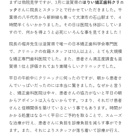
まずは他院見学ですが、3月に滋賀県の
ほりい矯正歯科クリニ
アクセス
ック
さんに院長とスタッフとで行かせていただきました。千
葉県の八千代市から新幹線も乗って大津市の石山駅まで、４
時間半くらいかかりました。その日は医院も休診にしていま
通院中の方はこちら
すので、何かを得ようと必死にいろんな事を見てきました！
院長の堀井先生は滋賀県で唯一の日本矯正歯科学会専門医
で、クリニックの在籍スタッフは10人以上と、とても大規模
初診相談予約
な矯正専門歯科医院でした。また、患者さん満足度調査も滋
賀県１位と評価されており素晴らしいクリニックでした。
平日の午前中にクリニックに伺ったのですが、朝から患者さ
んでいっぱいだったのには本当に驚きました。なぜかと言う
と、矯正歯科医院は中々、患者さんの協力がないと平日の朝
からアポイントは入らないからです。つまり、それだけ患者
さんと信頼関係を築けているという事でもあります。時間が
かかる処置はなるべく平日にご予約を取ることで、スムーズ
矯正歯科治療について役立つ情報を配信中
な治療が行え、患者さんに負担を診療負担を減らす事ができ
ます。また、それによりスタッフが落ち着いて診療が行え、