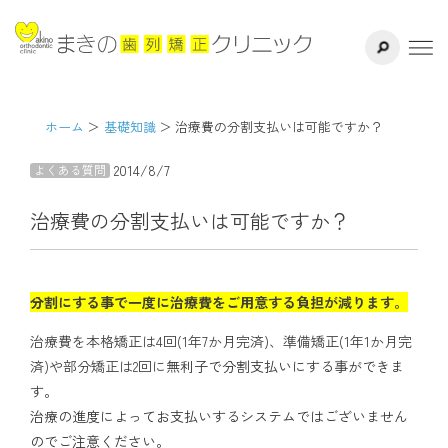
サイト内検索
千葉県八千代
ホーム
医院紹介
ホーム
基礎知識
治療費の分割支払いは可能ですか？
2014/8/7
よくある質問
ドクター紹介
治療費の分割支払いは可能ですか？
矯正治療方法
治療の流れ
分割にする事で一度に治療費をご用意する負担が減ります。
治療費を本格矯正は4回(1年7か月完済)、準備矯正(1年1か月完
よくある質問
済)や部分矯正は2回に
無利子で分割支払いにする事ができま
す。
リスク・副作用
治療の進度によってお支払いするシステムではございません
のでご注意ください。