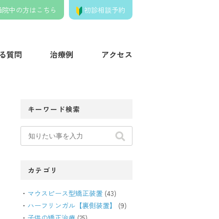
通院中の方はこちら
初診相談予約
きの歯列矯正クリニック】
る質問
治療例
アクセス
キーワード検索
カテゴリ
マウスピース型矯正装置
(43)
ハーフリンガル【裏側装置】
(9)
子供の矯正治療
(25)