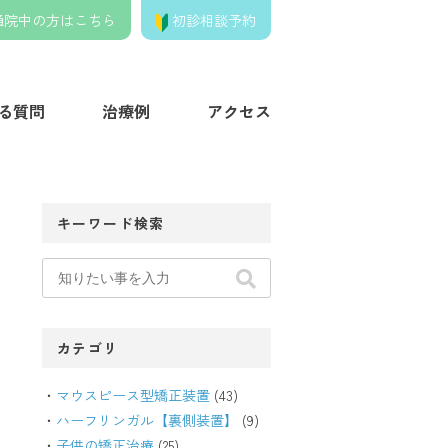
通院中の方はこちら
初診相談予約
きの歯列矯正クリニック】
る質問
治療例
アクセス
キーワード検索
カテゴリ
マウスピース型矯正装置
(43)
ハーフリンガル【裏側装置】
(9)
子供の矯正治療
(25)