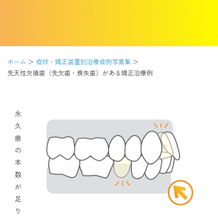
アクセス
通院中の方はこちら
ホーム
症状・矯正装置別治療症例写真集
先天性欠損歯（先欠歯・喪失歯）がある矯正治療例
初診相談予約
永
久
歯
の
本
数
が
矯正歯科治療について役立つ情報を配信中
足
り