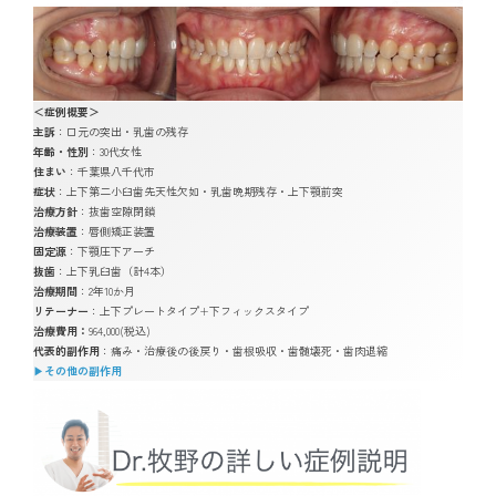
＜症例概要＞
主訴
：口元の突出・乳歯の残存
年齢・性別
：30代女性
住まい
：千葉県八千代市
症状
：上下第二小臼歯先天性欠如・乳歯晩期残存・上下顎前突
治療方針
：抜歯空隙閉鎖
治療装置
：唇側矯正装置
固定源
：下顎圧下アーチ
抜歯
：上下乳臼歯（計4本）
治療期間
：2年10か月
リテーナー
：上下プレートタイプ+下フィックスタイプ
治療費用：
964,000(税込)
代表的副作用
：痛み・治療後の後戻り・歯根吸収・歯髄壊死・歯肉退縮
▶︎
その他の副作用