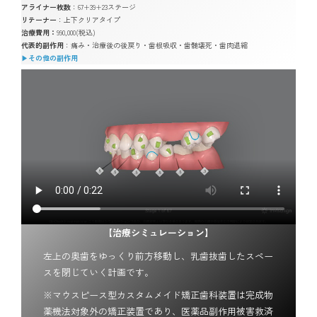
アライナー枚数
：67+39+23ステージ
リテーナー
：上下クリアタイプ
治療費用：
990,000(税込)
代表的副作用
：痛み・治療後の後戻り・歯根吸収・歯髄壊死・歯肉退縮
▶︎
その他の副作用
【治療シミュレーション】
左上の奥歯をゆっくり前方移動し、乳歯抜歯したスペー
スを閉じていく計画です。
※マウスピース型カスタムメイド矯正歯科装置は完成物
薬機法対象外の矯正装置であり、医薬品副作用被害救済