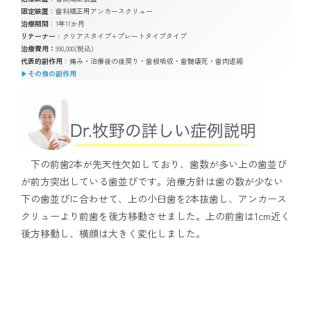
固定装置
：歯科矯正用アンカースクリュー
治療期間
：1年11か月
リテーナー
：クリアスタイプ+プレートタイプタイプ
治療費用：
990,000(税込)
代表的副作用
：痛み・治療後の後戻り・歯根吸収・歯髄壊死・歯肉退縮
▶︎
その他の副作用
下の前歯2本が先天性欠如しており、歯数が多い上の歯並び
が前方突出している歯並びです。治療方針は歯の数が少ない
下の歯並びに合わせて、上の小臼歯を2本抜歯し、アンカース
クリューより前歯を後方移動させました。上の前歯は1cm近く
後方移動し、横顔は大きく変化しました。