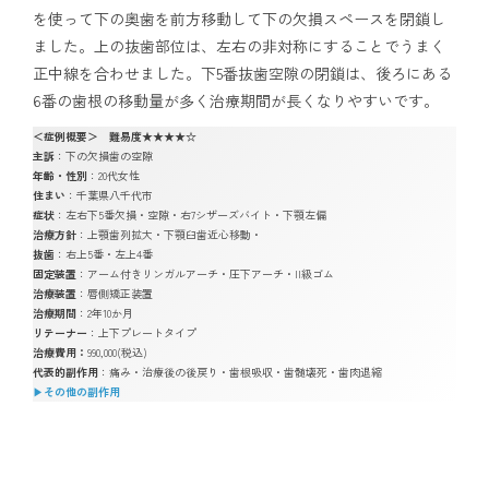
を使って下の奥歯を前方移動して下の欠損スペースを閉鎖し
ました。上の抜歯部位は、左右の非対称にすることでうまく
正中線を合わせました。下5番抜歯空隙の閉鎖は、後ろにある
6番の歯根の移動量が多く治療期間が長くなりやすいです。
＜症例概要＞ 難易度★★★★☆
主訴
：下の欠損歯の空隙
年齢・性別
：20代女性
住まい
：千葉県八千代市
症状
：左右下5番欠損・空隙・右7シザーズバイト・下顎左偏
治療方針
：上顎歯列拡大・下顎臼歯近心移動・
抜歯
：右上5番・左上4番
固定装置
：アーム付きリンガルアーチ・圧下アーチ・II級ゴム
治療装置
：唇側矯正装置
治療期間
：2年10か月
リテーナー
：上下プレートタイプ
治療費用：
990,000(税込)
代表的副作用
：痛み・治療後の後戻り・歯根吸収・歯髄壊死・歯肉退縮
▶︎
その他の副作用