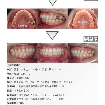
＜症例概要＞
主訴
：奥歯のかみ合わせが悪い・乳歯が残っている
年齢・性別
：30代女性
住まい
：千葉県船橋市
症状
：左上乳歯（E）残存・左上5番欠損・左側シザーズバイト
治療方針
：乳歯抜歯空隙閉鎖・左下歯列後方移動・IPR
抜歯
：左上乳臼歯(E)
固定装置
：歯科矯正用アンカースクリュー（左上x1本）
治療装置
：マウスピース型矯正装置（アライナー装置）
治療期間
：2年2か月