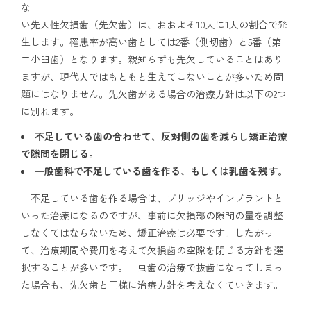
な
い先天性欠損歯（先欠歯）は、おおよそ10人に1人の割合で発
生します。罹患率が高い歯としては2番（側切歯）と5番（第
二小臼歯）となります。親知らずも先欠していることはあり
ますが、現代人ではもともと生えてこないことが多いため問
題にはなりません。先欠歯がある場合の治療方針は以下の2つ
に別れます。
不足している歯の合わせて、反対側の歯を減らし矯正治療
で隙間を閉じる。
一般歯科で不足している歯を作る、もしくは乳歯を残す。
不足している歯を作る場合は、ブリッジやインプラントと
いった治療になるのですが、事前に欠損部の隙間の量を調整
しなくてはならないため、矯正治療は必要です。したがっ
て、治療期間や費用を考えて欠損歯の空隙を閉じる方針を選
択することが多いです。 虫歯の治療で抜歯になってしまっ
た場合も、先欠歯と同様に治療方針を考えなくていきます。