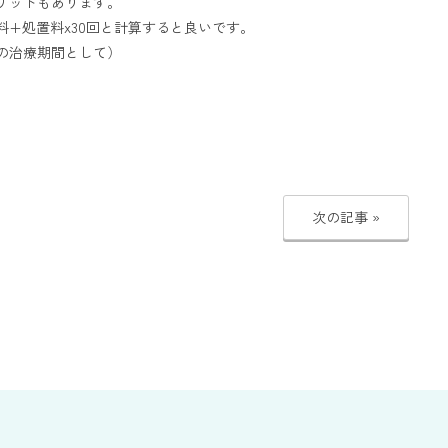
リットもあります。
+処置料x30回と計算すると良いです。
の治療期間として）
次の記事 »