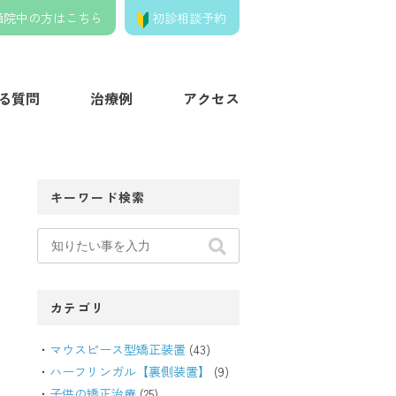
通院中の方はこちら
初診相談予約
きの歯列矯正クリニック】
る質問
治療例
アクセス
キーワード検索
カテゴリ
マウスピース型矯正装置
(43)
ハーフリンガル【裏側装置】
(9)
子供の矯正治療
(25)