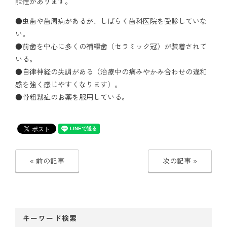
能性があります。
アクセス
●虫歯や歯周病があるが、しばらく歯科医院を受診していな
い。
●前歯を中心に多くの補綴歯（セラミック冠）が装着されて
通院中の方はこちら
いる。
●自律神経の失調がある（治療中の痛みやかみ合わせの違和
感を強く感じやすくなります）。
初診相談予約
●骨粗鬆症のお薬を服用している。
« 前の記事
次の記事 »
矯正歯科治療について役立つ情報を配信中
キーワード検索